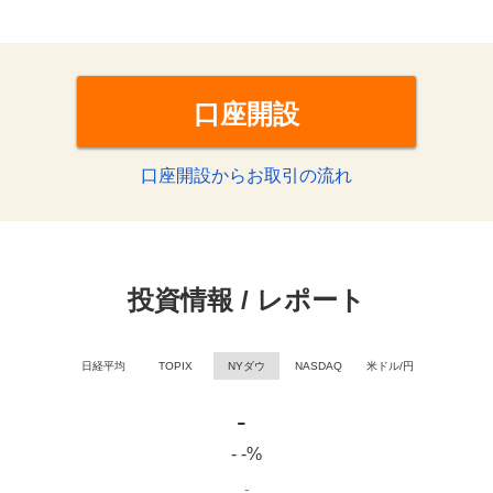
口座開設
口座開設からお取引の流れ
投資情報 / レポート
日経平均
TOPIX
NYダウ
NASDAQ
米ドル/円
-
- -%
-