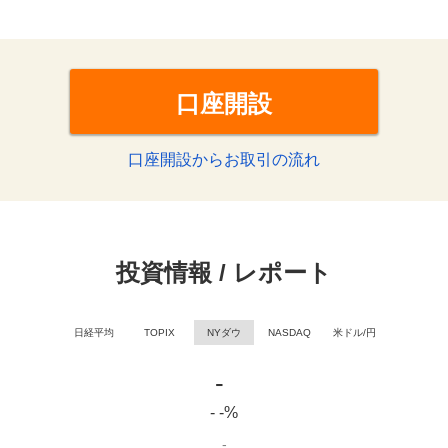
口座開設
口座開設からお取引の流れ
投資情報 / レポート
日経平均
TOPIX
NYダウ
NASDAQ
米ドル/円
-
- -%
-